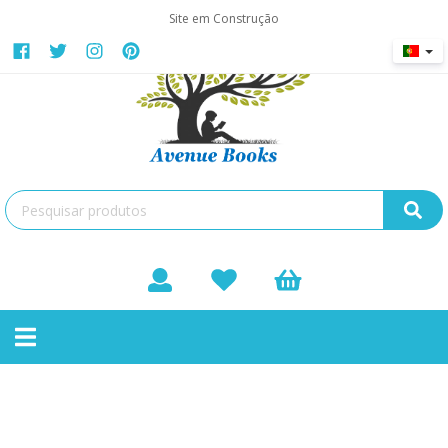
Site em Construção
Bricolage
Toggle
Não existem produtos nesta categoria
navigation