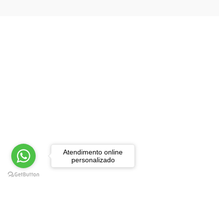
Gestão
Guias Turísticos e Mapas
História
Infantis e Juvenis
Contos Fábulas e
Narrativas
Literatura Juvenil
Livros de Atividades
Atendimento online
Livros de Aventuras
personalizado
Livros de Pintar
Livros de Referência
Livros Infantis de
Ficção