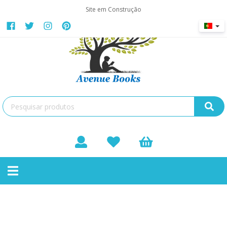
Site em Construção
Publicidade
Toggle
Não existem produtos nesta categoria
navigation