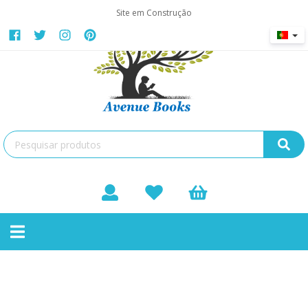
Site em Construção
Etnografia
Toggle
Não existem produtos nesta categoria
navigation