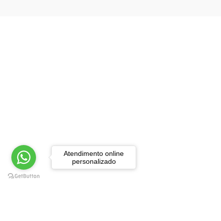
Gestão
Guias Turísticos e Mapas
História
Infantis e Juvenis
Informática
Literatura
Biografias
Atendimento online
Contos
personalizado
Crónicas
Ensaios
Epístolas e Cartas
Estória