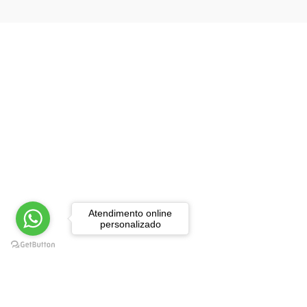
Desenvolvimento
Pessoal e Espiritual
Desporto e Lazer
Dicionários e
Enciclopédias
Direito
Economia, Finanças e
Contabilidade
Engenharia
Atendimento online
Ensino e Educação
personalizado
Gastronomia e Bebidas
Gestão
Guias Turísticos e Mapas