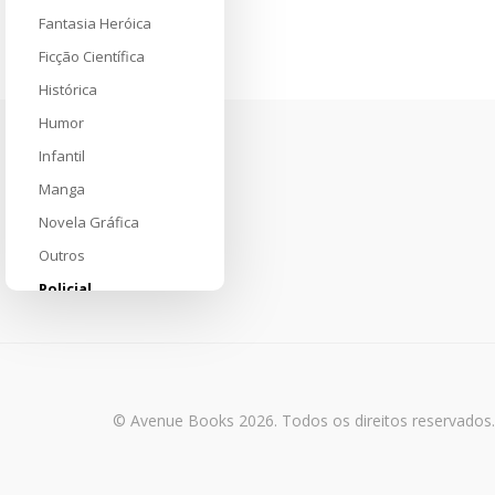
Fantasia Heróica
Ficção Científica
Histórica
Humor
Infantil
Manga
Novela Gráfica
Outros
Policial
Super-Heróis
Ciências Exatas e
Naturais
© Avenue Books 2026. Todos os direitos reservados.
Ciências Sociais e
Humanas