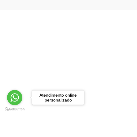
Dicionários e
Enciclopédias
Direito
Economia, Finanças e
Contabilidade
Engenharia
Ensino e Educação
Gastronomia e Bebidas
Gestão
Atendimento online
personalizado
Guias Turísticos e Mapas
História