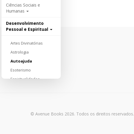
Ciências Sociais e
Humanas
Desenvolvimento
Pessoal e Espiritual
Artes Divinatórias
Astrologia
Autoajuda
Esoterismo
Espiritualidades
Feng Shui e Reiki
Meditação e Ioga
Ocultismo
© Avenue Books 2026. Todos os direitos reservados.
Parapsicologia
Desporto e Lazer