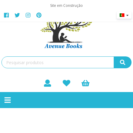
Site em Construção
Poemas e Rimas
Toggle
Não existem produtos nesta categoria
navigation