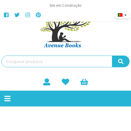
Site em Construção
Fantasia Heróica
Toggle
Não existem produtos nesta categoria
navigation